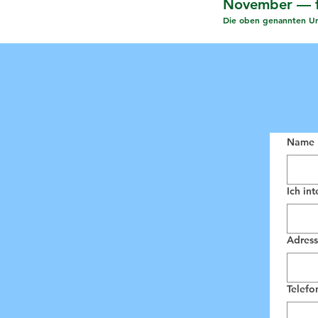
November — fr
Die oben genannten Um
Name
Ich int
Adress
Telef