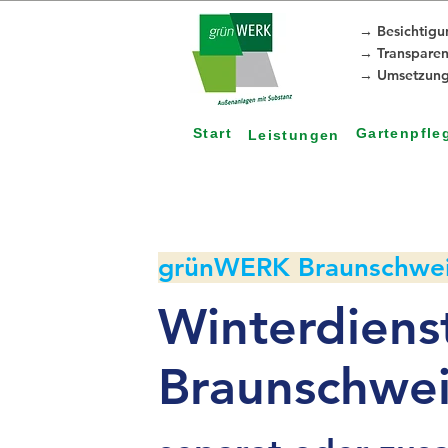
→ Besichtigu
→ Transparen
→ Umsetzungs
Start
Gartenpfle
Leistungen
grünWERK Braunschweig
Winterdienst
Braunschwei