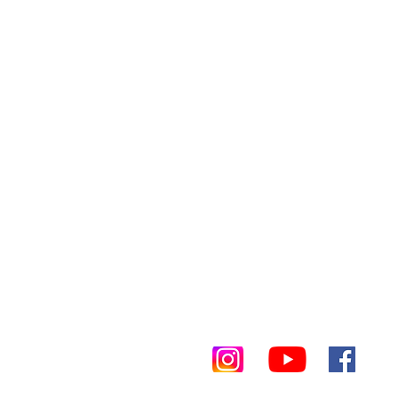
Erreichbarkeit:
0531 20899583
ernung
oder
0173 5791760
kontakt@gruenwerk-fm.de
eiten