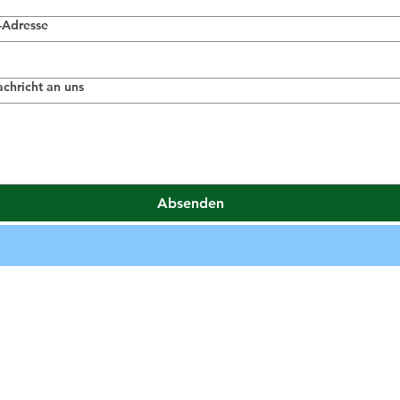
-Adresse
achricht an uns
Absenden
nschweig
Zentrale
Querumer Straße 40,
lokal ·
38104 Braunschweig